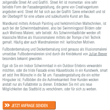
zeitgemäße Street Art und Graffiti. Street Art ist momentan eine sehr
beliebte Form der Fassadengestaltung, die gerne von Creativagenturen
angeboten wird. Street Art hat sich aus der Graffiti Szene entwickelt und ist
der Überbegriff für eine urbane und subkulturelle Kunst am Bau.
Wandkunst mittels Airbrush Painting und herkömmlichen Maltechniken, ist
auch bei der Schwimmbadmalerei, also bei Swimmingpool Bildern oder
auch Wellness Malerei, sehr beliebt. Als Schwimmbadbilder werden oft
klassische Motive als Illusionsmalerei mittels der Trompe o’leil Technik
gemalt. Häufig aber auch Wandmalereien mit karibischen Motiven.
Fußbodenbemalung und Deckenbemalung sind genauso als Illusionsmalerei
umsetzbar. Fußbodenmalereien sind durch die Kreidekunst von
Julian Beever
besonders bekannt geworden.
Egal ob Sie ein Indoor Schwimmbad in ein Outdoor Erlebnis verwandeln
möchten, oder die triste Fassade eines Häuserblocks in ein Kunstwerk, smart
art setzt Ihre Wünsche in die Tat um. Fassadengestaltung die ein echter
Hingucker ist, Fußböden die die Aufmerksamkeit Ihrer Kunden wecken
anstatt nur als Fußabtreter zu dienen. Entdecken Sie mit uns neue
Möglichkeiten das Stadtbild zu verschönern, oder für sich zu werben.
JETZT ANFRAGE SENDEN