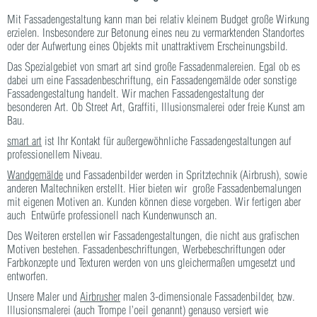
Mit Fassadengestaltung kann man bei relativ kleinem Budget große Wirkung
erzielen. Insbesondere zur Betonung eines neu zu vermarktenden Standortes
oder der Aufwertung eines Objekts mit unattraktivem Erscheinungsbild.
Das Spezialgebiet von smart art sind große Fassadenmalereien. Egal ob es
dabei um eine Fassadenbeschriftung, ein Fassadengemälde oder sonstige
Fassadengestaltung handelt. Wir machen Fassadengestaltung der
besonderen Art. Ob Street Art, Graffiti, Illusionsmalerei oder freie Kunst am
Bau.
smart art
ist Ihr Kontakt für außergewöhnliche Fassadengestaltungen auf
professionellem Niveau.
Wandgemälde
und Fassadenbilder werden in Spritztechnik (Airbrush), sowie
anderen Maltechniken erstellt. Hier bieten wir große Fassadenbemalungen
mit eigenen Motiven an. Kunden können diese vorgeben. Wir fertigen aber
auch Entwürfe professionell nach Kundenwunsch an.
Des Weiteren erstellen wir Fassadengestaltungen, die nicht aus grafischen
Motiven bestehen. Fassadenbeschriftungen, Werbebeschriftungen oder
Farbkonzepte und Texturen werden von uns gleichermaßen umgesetzt und
entworfen.
Unsere Maler und
Airbrusher
malen 3-dimensionale Fassadenbilder, bzw.
Illusionsmalerei (auch Trompe l’oeil genannt) genauso versiert wie