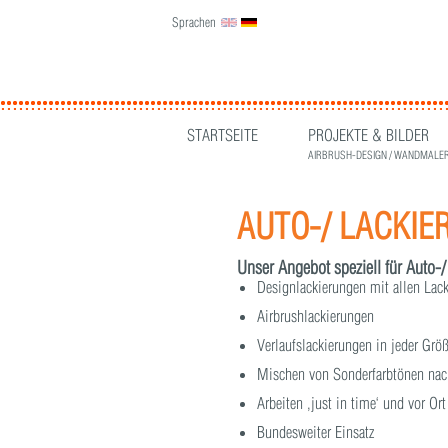
Sprachen
English
Deutsch
STARTSEITE
PROJEKTE & BILDER
AIRBRUSH-DESIGN / WANDMALER
AUTO-/ LACKIE
Unser Angebot speziell für Auto-/
Designlackierungen mit allen Lac
Airbrushlackierungen
Verlaufslackierungen in jeder Grö
Mischen von Sonderfarbtönen nac
Arbeiten ‚just in time‘ und vor Or
Bundesweiter Einsatz