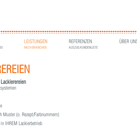
LEISTUNGEN
REFERENZEN
ÜBER UN
EI
NACH BRANCHEN
AUSZUG KUNDENLISTE
REREIEN
 Lackierereien
ksystemen
ße
h Muster (o. Rezept/Farbnummern)
t in IHREM Lackierbetrieb