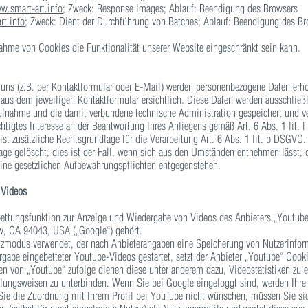
w.smart-art.info;
Zweck: Response Images; Ablauf: Beendigung des Browsers
t.info;
Zweck: Dient der Durchführung von Batches; Ablauf: Beendigung des Br
nahme von Cookies die Funktionalität unserer Website eingeschränkt sein kann.
ns (z.B. per Kontaktformular oder E-Mail) werden personenbezogene Daten erh
 aus dem jeweiligen Kontaktformular ersichtlich. Diese Daten werden ausschlie
aufnahme und die damit verbundene technische Administration gespeichert und v
chtigtes Interesse an der Beantwortung Ihres Anliegens gemäß Art. 6 Abs. 1 lit. 
ist zusätzliche Rechtsgrundlage für die Verarbeitung Art. 6 Abs. 1 lit. b DSGVO
age gelöscht, dies ist der Fall, wenn sich aus den Umständen entnehmen lässt, d
keine gesetzlichen Aufbewahrungspflichten entgegenstehen.
 Videos
ettungsfunktion zur Anzeige und Wiedergabe von Videos des Anbieters „Youtube
w, CA 94043, USA („Google“) gehört.
utzmodus verwendet, der nach Anbieterangaben eine Speicherung von Nutzerinfor
rgabe eingebetteter Youtube-Videos gestartet, setzt der Anbieter „Youtube“ Cook
 von „Youtube“ zufolge dienen diese unter anderem dazu, Videostatistiken zu er
lungsweisen zu unterbinden. Wenn Sie bei Google eingeloggt sind, werden Ihre 
ie die Zuordnung mit Ihrem Profil bei YouTube nicht wünschen, müssen Sie sic