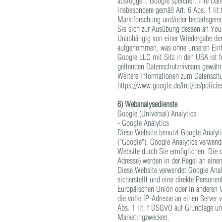
ausloggen. Google speichert Ihre Date
insbesondere gemäß Art. 6 Abs. 1 lit
Marktforschung und/oder bedarfsgerec
Sie sich zur Ausübung dessen an You
Unabhängig von einer Wiedergabe der
aufgenommen, was ohne unseren Einfl
Google LLC mit Sitz in den USA ist f
geltenden Datenschutzniveaus gewährl
Weitere Informationen zum Datenschut
https://www.google.de/intl/de/policie
6) Webanalysedienste
Google (Universal) Analytics
- Google Analytics
Diese Website benutzt Google Analy
("Google"). Google Analytics verwend
Website durch Sie ermöglichen. Die d
Adresse) werden in der Regel an eine
Diese Website verwendet Google Analy
sicherstellt und eine direkte Persone
Europäischen Union oder in anderen 
die volle IP-Adresse an einen Server
Abs. 1 lit. f DSGVO auf Grundlage uns
Marketingzwecken.