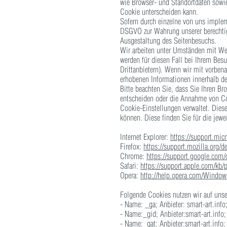
wie Browser- und Standortdaten sowie
Cookie unterscheiden kann.
Sofern durch einzelne von uns impleme
DSGVO zur Wahrung unserer berechtigt
Ausgestaltung des Seitenbesuchs.
Wir arbeiten unter Umständen mit Wer
werden für diesen Fall bei Ihrem Bes
Drittanbietern). Wenn wir mit vorben
erhobenen Informationen innerhalb de
Bitte beachten Sie, dass Sie Ihren B
entscheiden oder die Annahme von Cook
Cookie-Einstellungen verwaltet. Dies
können. Diese finden Sie für die jewe
Internet Explorer:
https://support.mic
Firefox:
https://support.mozilla.org/
Chrome:
https://support.google.co
Safari:
https://support.apple.com/kb
Opera:
http://help.opera.com/Window
Folgende Cookies nutzen wir auf unser
- Name: _ga; Anbieter: smart-art.info
- Name:_gid; Anbieter:smart-art.info
- Name:_gat; Anbieter:smart-art.info;