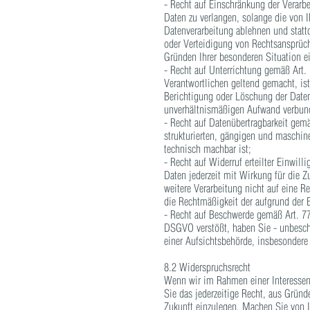
- Recht auf Einschränkung der Verarb
Daten zu verlangen, solange die von I
Datenverarbeitung ablehnen und statt
oder Verteidigung von Rechtsansprüc
Gründen Ihrer besonderen Situation e
- Recht auf Unterrichtung gemäß Art
Verantwortlichen geltend gemacht, ist
Berichtigung oder Löschung der Daten
unverhältnismäßigen Aufwand verbunde
- Recht auf Datenübertragbarkeit gem
strukturierten, gängigen und maschin
technisch machbar ist;
- Recht auf Widerruf erteilter Einwil
Daten jederzeit mit Wirkung für die Z
weitere Verarbeitung nicht auf eine R
die Rechtmäßigkeit der aufgrund der E
- Recht auf Beschwerde gemäß Art. 7
DSGVO verstößt, haben Sie - unbescha
einer Aufsichtsbehörde, insbesondere 
8.2 Widerspruchsrecht
Wenn wir im Rahmen einer Interessen
Sie das jederzeitige Recht, aus Gründ
Zukunft einzulegen. Machen Sie von I