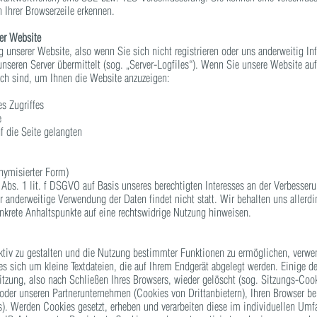
 Ihrer Browserzeile erkennen.
er Website
 unserer Website, also wenn Sie sich nicht registrieren oder uns anderweitig In
unseren Server übermittelt (sog. „Server-Logfiles“). Wenn Sie unsere Website auf
lich sind, um Ihnen die Website anzuzeigen:
s Zugriffes
e
f die Seite gelangten
onymisierter Form)
 Abs. 1 lit. f DSGVO auf Basis unseres berechtigten Interesses an der Verbesserun
 anderweitige Verwendung der Daten findet nicht statt. Wir behalten uns allerdin
onkrete Anhaltspunkte auf eine rechtswidrige Nutzung hinweisen.
tiv zu gestalten und die Nutzung bestimmter Funktionen zu ermöglichen, verwe
es sich um kleine Textdateien, die auf Ihrem Endgerät abgelegt werden. Einige 
zung, also nach Schließen Ihres Browsers, wieder gelöscht (sog. Sitzungs-Cook
oder unseren Partnerunternehmen (Cookies von Drittanbietern), Ihren Browser b
s). Werden Cookies gesetzt, erheben und verarbeiten diese im individuellen Um