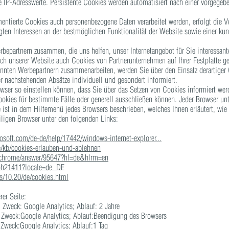
 IP-Adresswerte. Persistente Cookies werden automatisiert nach einer vorgegebe
ntierte Cookies auch personenbezogene Daten verarbeitet werden, erfolgt die Ver
en Interessen an der bestmöglichen Funktionalität der Website sowie einer kun
bepartnern zusammen, die uns helfen, unser Internetangebot für Sie interessant
uch unserer Website auch Cookies von Partnerunternehmen auf Ihrer Festplatte g
annten Werbepartnern zusammenarbeiten, werden Sie über den Einsatz derartiger
r nachstehenden Absätze individuell und gesondert informiert.
rowser so einstellen können, dass Sie über das Setzen von Cookies informiert w
ies für bestimmte Fälle oder generell ausschließen können. Jeder Browser unter
e ist in dem Hilfemenü jedes Browsers beschrieben, welches Ihnen erläutert, wie
iligen Browser unter den folgenden Links:
rosoft.com/de-de/help/17442/windows-internet-explorer...
de/kb/cookies-erlauben-und-ablehnen
m/chrome/answer/95647?hl=de&hlrm=en
/ph21411?locale=de_DE
s/10.20/de/cookies.html
er Seite:
; Zweck: Google Analytics; Ablauf: 2 Jahre
; Zweck:Google Analytics; Ablauf:Beendigung des Browsers
 Zweck:Google Analytics; Ablauf:1 Tag