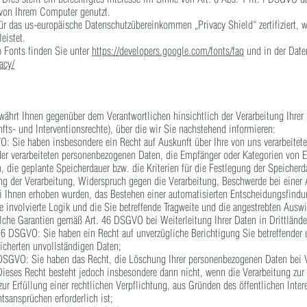
t von Ihrem Computer genutzt.
ür das us-europäische Datenschutzübereinkommen „Privacy Shield“ zertifiziert, w
eistet.
 Fonts finden Sie unter
https://developers.google.com/fonts/faq
und in der Date
acy/
währt Ihnen gegenüber dem Verantwortlichen hinsichtlich der Verarbeitung Ihre
ts- und Interventionsrechte), über die wir Sie nachstehend informieren:
: Sie haben insbesondere ein Recht auf Auskunft über Ihre von uns verarbeitet
der verarbeiteten personenbezogenen Daten, die Empfänger oder Kategorien von 
 die geplante Speicherdauer bzw. die Kriterien für die Festlegung der Speicherd
g der Verarbeitung, Widerspruch gegen die Verarbeitung, Beschwerde bei einer A
i Ihnen erhoben wurden, das Bestehen einer automatisierten Entscheidungsfindun
e involvierte Logik und die Sie betreffende Tragweite und die angestrebten Ausw
elche Garantien gemäß Art. 46 DSGVO bei Weiterleitung Ihrer Daten in Drittlände
16 DSGVO: Sie haben ein Recht auf unverzügliche Berichtigung Sie betreffender 
eicherten unvollständigen Daten;
DSGVO: Sie haben das Recht, die Löschung Ihrer personenbezogenen Daten bei 
ieses Recht besteht jedoch insbesondere dann nicht, wenn die Verarbeitung zur
r Erfüllung einer rechtlichen Verpflichtung, aus Gründen des öffentlichen Inte
sansprüchen erforderlich ist;