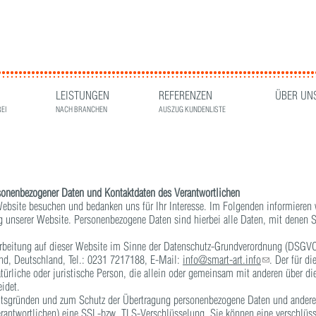
LEISTUNGEN
REFERENZEN
ÜBER UN
EI
NACH BRANCHEN
AUSZUG KUNDENLISTE
rsonenbezogener Daten und Kontaktdaten des Verantwortlichen
Website besuchen und bedanken uns für Ihr Interesse. Im Folgenden informieren
unserer Website. Personenbezogene Daten sind hierbei alle Daten, mit denen Sie
rarbeitung auf dieser Website im Sinne der Datenschutz-Grundverordnung (DSGVO
d, Deutschland, Tel.: 0231 7217188, E-Mail:
info@smart-art.info
(link sends e-
. Der für d
atürliche oder juristische Person, die allein oder gemeinsam mit anderen über d
idet.
itsgründen und zum Schutz der Übertragung personenbezogene Daten und anderer v
rantwortlichen) eine SSL-bzw. TLS-Verschlüsselung. Sie können eine verschlüss