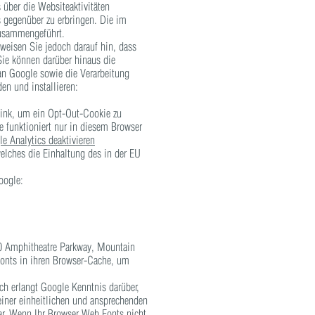
über die Websiteaktivitäten
 gegenüber zu erbringen. Die im
zusammengeführt.
weisen Sie jedoch darauf hin, dass
Sie können darüber hinaus die
 an Google sowie die Verarbeitung
en und installieren:
Link, um ein Opt-Out-Cookie zu
e funktioniert nur in diesem Browser
e Analytics deaktivieren
elches die Einhaltung des in der EU
oogle:
600 Amphitheatre Parkway, Mountain
Fonts in ihren Browser-Cache, um
h erlangt Google Kenntnis darüber,
einer einheitlichen und ansprechenden
dar. Wenn Ihr Browser Web Fonts nicht