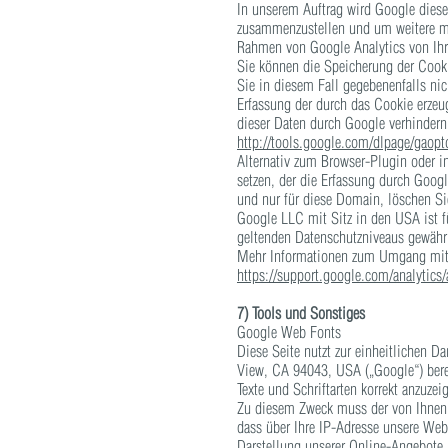
In unserem Auftrag wird Google diese
zusammenzustellen und um weitere mi
Rahmen von Google Analytics von Ihr
Sie können die Speicherung der Cooki
Sie in diesem Fall gegebenenfalls ni
Erfassung der durch das Cookie erzeu
dieser Daten durch Google verhindern
http://tools.google.com/dlpage/gaopt
Alternativ zum Browser-Plugin oder i
setzen, der die Erfassung durch Googl
und nur für diese Domain, löschen Si
Google LLC mit Sitz in den USA ist f
geltenden Datenschutzniveaus gewährl
Mehr Informationen zum Umgang mit N
https://support.google.com/analytic
7) Tools und Sonstiges
Google Web Fonts
Diese Seite nutzt zur einheitlichen 
View, CA 94043, USA („Google“) berei
Texte und Schriftarten korrekt anzuzei
Zu diesem Zweck muss der von Ihnen 
dass über Ihre IP-Adresse unsere Web
Darstellung unserer Online-Angebote. 