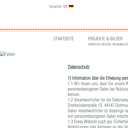
Sprachen
English
Deutsch
STARTSEITE
PROJEKTE & BILDER
AIRBRUSH-DESIGN / WANDMALER
Datenschutz
1) Information über die Erhebung pe
1.1 Wir freuen uns, dass Sie unsere 
personenbezogenen Daten bei Nutzung 
können.
1.2 Verantwortlicher für die Datenve
Drehbrückenstraße 13, 44147 Dortmun
Daten Verantwortliche ist diejenige n
von personenbezogenen Daten entsche
1.3 Diese Website nutzt aus Sicherhe
Bestellungen oder Anfragen an den Ve