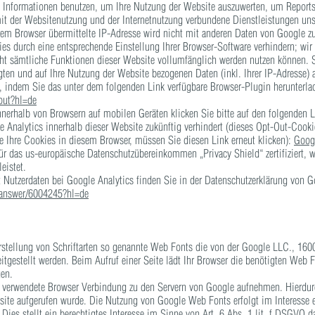
 Informationen benutzen, um Ihre Nutzung der Website auszuwerten, um Reports 
t der Websitenutzung und der Internetnutzung verbundene Dienstleistungen uns
em Browser übermittelte IP-Adresse wird nicht mit anderen Daten von Google 
es durch eine entsprechende Einstellung Ihrer Browser-Software verhindern; wir 
cht sämtliche Funktionen dieser Website vollumfänglich werden nutzen können. 
gten und auf Ihre Nutzung der Website bezogenen Daten (inkl. Ihrer IP-Adresse)
, indem Sie das unter dem folgenden Link verfügbare Browser-Plugin herunterlad
out?hl=de
nnerhalb von Browsern auf mobilen Geräten klicken Sie bitte auf den folgenden 
e Analytics innerhalb dieser Website zukünftig verhindert (dieses Opt-Out-Cooki
e Ihre Cookies in diesem Browser, müssen Sie diesen Link erneut klicken):
Googl
ür das us-europäische Datenschutzübereinkommen „Privacy Shield“ zertifiziert, w
eistet.
utzerdaten bei Google Analytics finden Sie in der Datenschutzerklärung von G
s/answer/6004245?hl=de
Darstellung von Schriftarten so genannte Web Fonts die von der Google LLC., 1
tgestellt werden. Beim Aufruf einer Seite lädt Ihr Browser die benötigten Web 
gen.
verwendete Browser Verbindung zu den Servern von Google aufnehmen. Hierdurc
site aufgerufen wurde. Die Nutzung von Google Web Fonts erfolgt im Interesse 
Dies stellt ein berechtigtes Interesse im Sinne von Art. 6 Abs. 1 lit. f DSGVO 