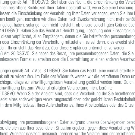
eitung gemäß Art. 18 DSGVO: Sie haben das Recht, die Einschränkung der Verar
hnen bestrittene Richtigkeit Ihrer Daten überprüft wird, wenn Sie eine Löschung
dessen die Einschränkung der Verarbeitung Ihrer Daten verlangen, wenn Sie Ih
hen benötigen, nachdem wir diese Daten nach Zweckerreichung nicht mehr benö
ingelegt haben, solange noch nicht feststeht, ob unsere berechtigten Gründe übe
. 19 DSGVO: Haben Sie das Recht auf Berichtigung, Löschung oder Einschränku
 dieser verpflichtet, allen Empfängern, denen die Sie betreffenden personenbez
 oder Einschränkung der Verarbeitung mitzuteilen, es sei denn, dies erweist sic
n. Ihnen steht das Recht zu, über diese Empfänger unterrichtet zu werden.
äß Art. 20 DSGVO: Sie haben das Recht, Ihre personenbezogenen Daten, die Sie u
enlesebaren Format zu erhalten oder die Übermittlung an einen anderen Verantwor
ligungen gemäß Art. 7 Abs. 3 DSGVO: Sie haben das Recht, eine einmal erteilte E
ukunft zu widerrufen. Im Falle des Widerrufs werden wir die betroffenen Daten un
echtsgrundlage zur einwilligungslosen Verarbeitung gestützt werden kann. Durch
inwilligung bis zum Widerruf erfolgten Verarbeitung nicht berührt;
7 DSGVO: Wenn Sie der Ansicht sind, dass die Verarbeitung der Sie betreffend
det eines anderweitigen verwaltungsrechtlichen oder gerichtlichen Rechtsbehel
in dem Mitgliedstaat Ihres Aufenthaltsortes, Ihres Arbeitsplatzes oder des Orte
abwägung Ihre personenbezogenen Daten aufgrund unseres überwiegenden berecht
en, die sich aus Ihrer besonderen Situation ergeben, gegen diese Verarbeitung 
hrem Widerspruchsrecht gebrauch, beenden wir die Verarbeitung der betroffenen 