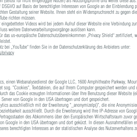
n (selbst für nicht eingeloggte Nutzer) als Nutzungsprofile und wertet diese aus
.f DSGVO auf Basis der berechtigten Interessen von Google an der Einblendung p
hten Gestaltung seiner Website. Ihnen steht ein Widerspruchsrecht zu gegen die
Tube richten müssen.
 eingebetteten Videos wird bei jedem Aufruf dieser Website eine Verbindung z
uss weitere Datenverarbeitungsvorgänge auslösen kann.
ür das us-europäische Datenschutzübereinkommen „Privacy Shield“ zertifiziert, w
eistet.
z bei „YouTube“ finden Sie in der Datenschutzerklärung des Anbieters unter:
s/privacy
tics, einen Webanalysedienst der Google LLC, 1600 Amphitheatre Parkway, Mou
et sog. "Cookies", Textdateien, die auf Ihrem Computer gespeichert werden und 
urch das Cookie erzeugten Informationen über Ihre Benutzung dieser Website (ei
n Server von Google in den USA übertragen und dort gespeichert.
tics ausschließlich mit der Erweiterung "_anonymizeIp()", die eine Anonymisie
nbeziehbarkeit ausschließt. Durch die Erweiterung wird Ihre IP-Adresse von Googl
Vertragsstaaten des Abkommens über den Europäischen Wirtschaftsraum zuvor ge
 von Google in den USA übertragen und dort gekürzt. In diesen Ausnahmefällen er
eres berechtigten Interesses an der statistischen Analyse des Nutzerverhaltens