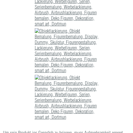
Um sein Produkt ins Gespräch zu bringen, muss Aufmerksamkeit erreget