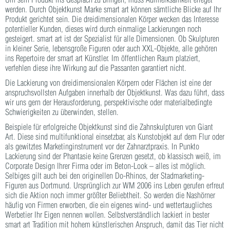
werden. Durch Objektkunst Marke smart art können sämtliche Blicke auf Ihr
Produkt gerichtet sein. Die dreidimensionalen Körper wecken das Interesse
potentieller Kunden, dieses wird durch einmalige Lackierungen noch
gesteigert. smart art ist der Spezialist für alle Dimensionen. Ob Skulpturen
in kleiner Serie, lebensgroße Figuren oder auch XXL-Objekte, alle gehören
ins Repertoire der smart art Künstler. Im öffentlichen Raum platziert,
verfehlen diese ihre Wirkung auf die Passanten garantiert nicht.
Die Lackierung von dreidimensionalen Körpern oder Flächen ist eine der
anspruchsvollsten Aufgaben innerhalb der Objektkunst. Was dazu führt, dass
wir uns gern der Herausforderung, perspektivische oder materialbedingte
Schwierigkeiten zu überwinden, stellen.
Beispiele für erfolgreiche Objektkunst sind die Zahnskulpturen von Giant
Art. Diese sind multifunktional einsetzbar, als Kunstobjekt auf dem Flur oder
als gewitztes Marketinginstrument vor der Zahnarztpraxis. In Punkto
Lackierung sind der Phantasie keine Grenzen gesetzt, ob klassisch weiß, im
Corporate Design Ihrer Firma oder im Beton-Look – alles ist möglich.
Selbiges gilt auch bei den originellen Do-Rhinos, der Stadmarketing-
Figuren aus Dortmund. Ursprünglich zur WM 2006 ins Leben gerufen erfreut
sich die Aktion noch immer größter Beliebtheit. So werden die Nashörner
häufig von Firmen erworben, die ein eigenes wind- und wettertaugliches
Werbetier Ihr Eigen nennen wollen. Selbstverständlich lackiert in bester
smart art Tradition mit hohem künstlerischen Anspruch, damit das Tier nicht