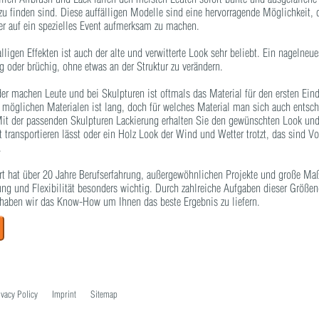
u finden sind. Diese auffälligen Modelle sind eine hervorragende Möglichkeit, 
r auf ein spezielles Event aufmerksam zu machen.
igen Effekten ist auch der alte und verwitterte Look sehr beliebt. Ein nagelneu
ig oder brüchig, ohne etwas an der Struktur zu verändern.
der machen Leute und bei Skulpturen ist oftmals das Material für den ersten Ei
r möglichen Materialen ist lang, doch für welches Material man sich auch entsch
 Mit der passenden Skulpturen Lackierung erhalten Sie den gewünschten Look und
 transportieren lässt oder ein Holz Look der Wind und Wetter trotzt, das sind Vo
.
 art hat über 20 Jahre Berufserfahrung, außergewöhnlichen Projekte und große Maß
ung und Flexibilität besonders wichtig. Durch zahlreiche Aufgaben dieser Grö
 haben wir das Know-How um Ihnen das beste Ergebnis zu liefern.
ivacy Policy
Imprint
Sitemap