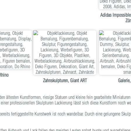
Adidas Impossibl
Zür
Rhino
Zahnskulpturen, Giant ART
Galerie,
en ältesten Kunstformen, riesige Statuen und kleine fein gearbeitete Miniaturen
 einer professionellen Skulpturen Lackierung lässt sich diese Kunstform noch wei
ereits fertiggestellte Kunstwerk ist noch wandelbar. Durch eine gelungene Skulp
iffen Airbrush und Lack fallen den meisten Leuten sofort bunte und ausgefallene