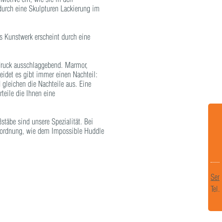
durch eine Skulpturen Lackierung im
es Kunstwerk erscheint durch eine
ndruck ausschlaggebend. Marmor,
eidet es gibt immer einen Nachteil:
 gleichen die Nachteile aus. Eine
rteile die Ihnen eine
stäbe sind unsere Spezialität. Bei
ßenordnung, wie dem Impossible Huddle
Sen
Tel