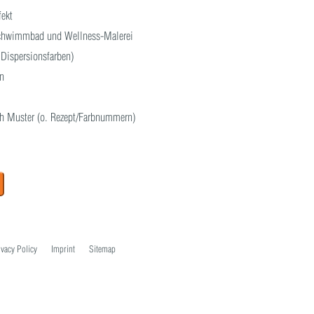
fekt
 Schwimmbad und Wellness-Malerei
 Dispersionsfarben)
n
h Muster (o. Rezept/Farbnummern)
ivacy Policy
Imprint
Sitemap